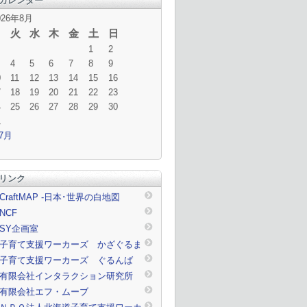
カレンダー
026年8月
月
火
水
木
金
土
日
1
2
4
5
6
7
8
9
0
11
12
13
14
15
16
7
18
19
20
21
22
23
4
25
26
27
28
29
30
1
 7月
リンク
CraftMAP -日本･世界の白地図
NCF
SY企画室
子育て支援ワーカーズ かざぐるま
子育て支援ワーカーズ ぐるんば
有限会社インタラクション研究所
有限会社エフ・ムーブ