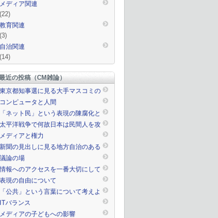
メディア関連
(22)
教育関連
(3)
自治関連
(14)
最近の投稿（CM雑論）
東京都知事選に見る大手マスコミの
対応
コンピュータと人間
「ネット民」という表現の陳腐化と
ニュースとネットの関係
太平洋戦争で何故日本は民間人を攻
撃されたのか。
メディアと権力
新聞の見出しに見る地方自治のある
一面
議論の場
情報へのアクセスを一番大切にして
ほしい
表現の自由について
「公共」という言葉について考えよ
う
ITバランス
メディアの子どもへの影響