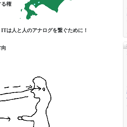
する権
ITは人と人のアナログを繋ぐために！
方向