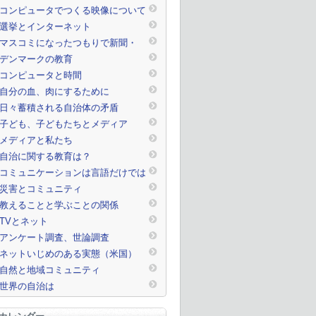
コンピュータでつくる映像について
選挙とインターネット
マスコミになったつもりで新聞・
TVを読んで（見て、聞いて）みよ
デンマークの教育
う！
コンピュータと時間
自分の血、肉にするために
日々蓄積される自治体の矛盾
子ども、子どもたちとメディア
メディアと私たち
自治に関する教育は？
コミュニケーションは言語だけでは
ない
災害とコミュニティ
教えることと学ぶことの関係
TVとネット
アンケート調査、世論調査
ネットいじめのある実態（米国）
自然と地域コミュニティ
世界の自治は