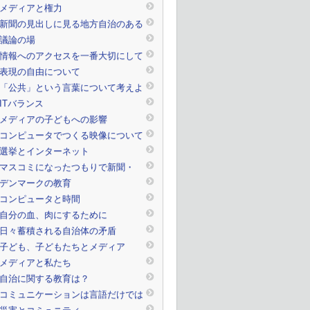
撃されたのか。
メディアと権力
新聞の見出しに見る地方自治のある
一面
議論の場
情報へのアクセスを一番大切にして
ほしい
表現の自由について
「公共」という言葉について考えよ
う
ITバランス
メディアの子どもへの影響
コンピュータでつくる映像について
選挙とインターネット
マスコミになったつもりで新聞・
TVを読んで（見て、聞いて）みよ
デンマークの教育
う！
コンピュータと時間
自分の血、肉にするために
日々蓄積される自治体の矛盾
子ども、子どもたちとメディア
メディアと私たち
自治に関する教育は？
コミュニケーションは言語だけでは
ない