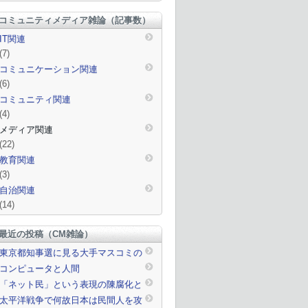
コミュニティメディア雑論（記事数）
IT関連
(7)
コミュニケーション関連
(6)
コミュニティ関連
(4)
メディア関連
(22)
教育関連
(3)
自治関連
(14)
最近の投稿（CM雑論）
東京都知事選に見る大手マスコミの
対応
コンピュータと人間
「ネット民」という表現の陳腐化と
ニュースとネットの関係
太平洋戦争で何故日本は民間人を攻